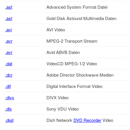
.asf
Advanced System Format Datei
.ast
Gold Disk Astound Multimedia Daten
.avi
AVI Video
.avr
MPEG-2 Transport Stream
.avr
Avid ABVB Daten
.dat
VideoCD MPEG-1/2 Video
.dcr
Adobe Director Shockwave Medien
.dif
Digital Interface Format Video
.divx
DIVX Video
.dlx
Sony VDU Video
.dpd
Dish Network
DVD Recorder
Video