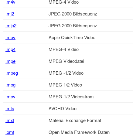
.m4v
MPEG-4 Video
.mj2
JPEG 2000 Bildsequenz
.mjp2
JPEG 2000 Bildsequenz
.mov
Apple QuickTime Video
.mp4
MPEG-4 Video
.mpe
MPEG Videodatei
.mpeg
MPEG -1/2 Video
.mpg
MPEG 1/2 Video
.mpv
MPEG-1/2 Videostrom
.mts
AVCHD Video
.mxf
Material Exchange Format
.omf
Open Media Framework Daten