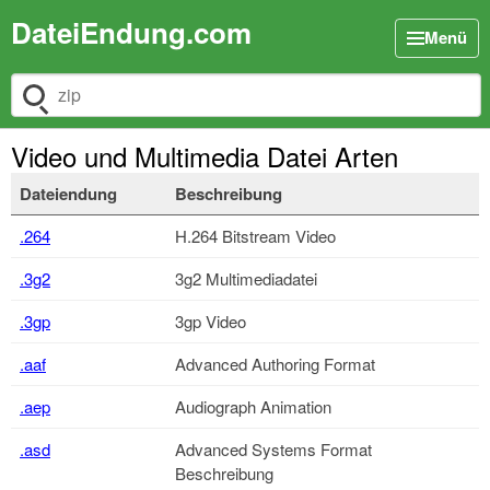
DateiEndung.com
Menü
Dateiendung suchen
Video und Multimedia Datei Arten
Dateiendung
Beschreibung
.264
H.264 Bitstream Video
.3g2
3g2 Multimediadatei
.3gp
3gp Video
.aaf
Advanced Authoring Format
.aep
Audiograph Animation
.asd
Advanced Systems Format
Beschreibung