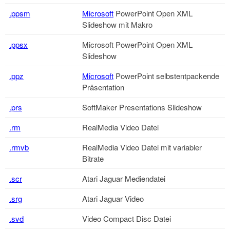
.ppsm
Microsoft
PowerPoint Open XML
Slideshow mit Makro
.ppsx
Microsoft
PowerPoint Open XML
Slideshow
.ppz
Microsoft
PowerPoint selbstentpackende
Präsentation
.prs
SoftMaker Presentations Slideshow
.rm
RealMedia Video Datei
.rmvb
RealMedia Video Datei mit variabler
Bitrate
.scr
Atari Jaguar Mediendatei
.srg
Atari Jaguar Video
.svd
Video Compact Disc Datei