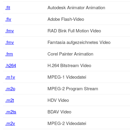
.flt
Autodesk Animator Animation
.flv
Adobe Flash-Video
.fmv
RAD Bink Full Motion Video
.fmv
Famtasia aufgezeichnetes Video
.frm
Corel Painter Animation
.h264
H.264 Bitstream Video
.m1v
MPEG-1 Videodatei
.m2p
MPEG-2 Program Stream
.m2t
HDV Video
.m2ts
BDAV Video
.m2v
MPEG-2 Videodatei