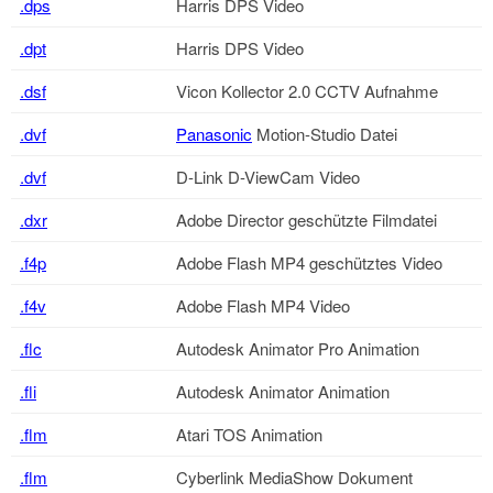
.dps
Harris DPS Video
.dpt
Harris DPS Video
.dsf
Vicon Kollector 2.0 CCTV Aufnahme
.dvf
Panasonic
Motion-Studio Datei
.dvf
D-Link D-ViewCam Video
.dxr
Adobe Director geschützte Filmdatei
.f4p
Adobe Flash MP4 geschütztes Video
.f4v
Adobe Flash MP4 Video
.flc
Autodesk Animator Pro Animation
.fli
Autodesk Animator Animation
.flm
Atari TOS Animation
.flm
Cyberlink MediaShow Dokument