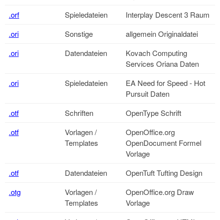
.orf
Spieledateien
Interplay Descent 3 Raum
.ori
Sonstige
allgemein Originaldatei
.ori
Datendateien
Kovach Computing
Services Oriana Daten
.ori
Spieledateien
EA Need for Speed - Hot
Pursuit Daten
.otf
Schriften
OpenType Schrift
.otf
Vorlagen /
OpenOffice.org
Templates
OpenDocument Formel
Vorlage
.otf
Datendateien
OpenTuft Tufting Design
.otg
Vorlagen /
OpenOffice.org
Draw
Templates
Vorlage