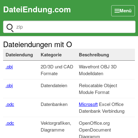
DateiEndung.com
Menü
Dateiendung suchen
Dateiendungen mit O
Dateiendung
Kategorie
Beschreibung
.obj
2D/3D und CAD
Wavefront OBJ 3D
Formate
Modelldaten
.obj
Datendateien
Relocatable Object
Module Format
.odc
Datenbanken
Microsoft
Excel Office
Datenbank Verbindung
.odc
Vektorgrafiken,
OpenOffice.org
Diagramme
OpenDocument
Diagramm