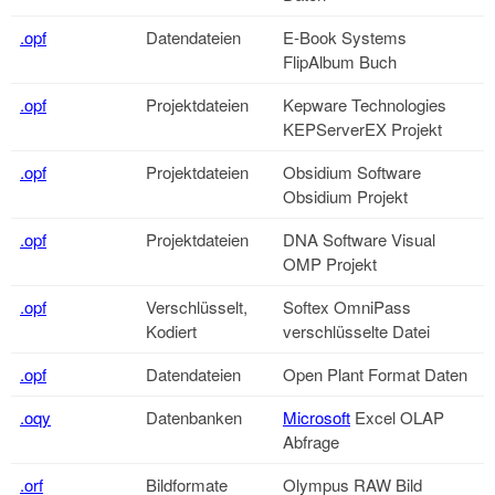
.opf
Datendateien
E-Book Systems
FlipAlbum Buch
.opf
Projektdateien
Kepware Technologies
KEPServerEX Projekt
.opf
Projektdateien
Obsidium Software
Obsidium Projekt
.opf
Projektdateien
DNA Software Visual
OMP Projekt
.opf
Verschlüsselt,
Softex OmniPass
Kodiert
verschlüsselte Datei
.opf
Datendateien
Open Plant Format Daten
.oqy
Datenbanken
Microsoft
Excel OLAP
Abfrage
.orf
Bildformate
Olympus RAW Bild