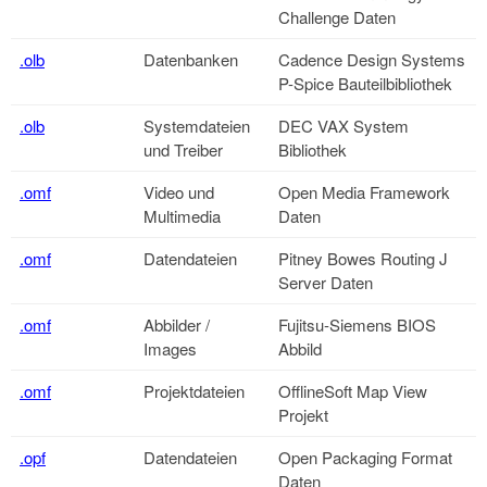
Challenge Daten
.olb
Datenbanken
Cadence Design Systems
P-Spice Bauteilbibliothek
.olb
Systemdateien
DEC VAX System
und Treiber
Bibliothek
.omf
Video und
Open Media Framework
Multimedia
Daten
.omf
Datendateien
Pitney Bowes Routing J
Server Daten
.omf
Abbilder /
Fujitsu-Siemens BIOS
Images
Abbild
.omf
Projektdateien
OfflineSoft Map View
Projekt
.opf
Datendateien
Open Packaging Format
Daten