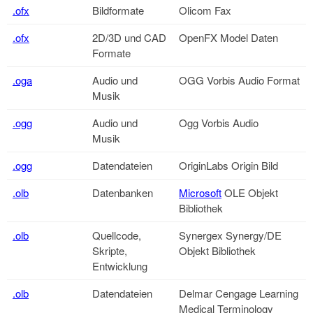
.ofx
Bildformate
Olicom Fax
.ofx
2D/3D und CAD
OpenFX Model Daten
Formate
.oga
Audio und
OGG Vorbis Audio Format
Musik
.ogg
Audio und
Ogg Vorbis Audio
Musik
.ogg
Datendateien
OriginLabs Origin Bild
.olb
Datenbanken
Microsoft
OLE Objekt
Bibliothek
.olb
Quellcode,
Synergex Synergy/DE
Skripte,
Objekt Bibliothek
Entwicklung
.olb
Datendateien
Delmar Cengage Learning
Medical Terminology