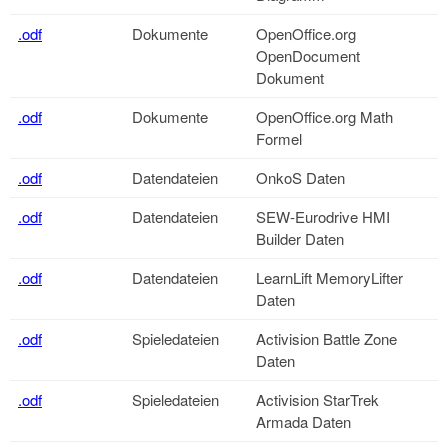
.odf
Dokumente
OpenOffice.org
OpenDocument
Dokument
.odf
Dokumente
OpenOffice.org
Math
Formel
.odf
Datendateien
OnkoS Daten
.odf
Datendateien
SEW-Eurodrive HMI
Builder Daten
.odf
Datendateien
LearnLift MemoryLifter
Daten
.odf
Spieledateien
Activision Battle Zone
Daten
.odf
Spieledateien
Activision StarTrek
Armada Daten