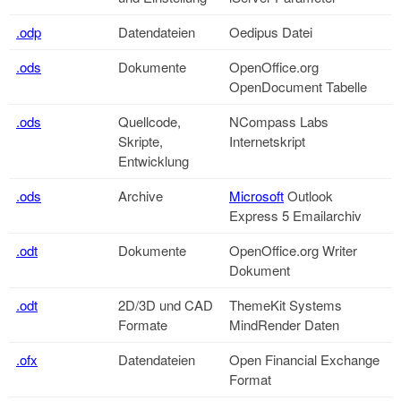
.odp
Datendateien
Oedipus Datei
.ods
Dokumente
OpenOffice.org
OpenDocument Tabelle
.ods
Quellcode,
NCompass Labs
Skripte,
Internetskript
Entwicklung
.ods
Archive
Microsoft
Outlook
Express 5 Emailarchiv
.odt
Dokumente
OpenOffice.org
Writer
Dokument
.odt
2D/3D und CAD
ThemeKit Systems
Formate
MindRender Daten
.ofx
Datendateien
Open Financial Exchange
Format