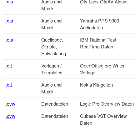
.ots
Audio und
Ots Labs OtsAV Album
Musik
.ots
Audio und
Yamaha PRS 9000
Musik
Audiodaten
.ots
Quellcode,
IBM Rational Test
Skripte,
RealTime Daten
Entwicklung
.ott
Vorlagen /
OpenOffice.org
Writer
Templates
Vorlage
.ott
Audio und
Nokia Klingelton
Musik
.ovw
Datendateien
Logic Pro Overview Daten
.ovw
Datendateien
Cubase VST Overview
Daten