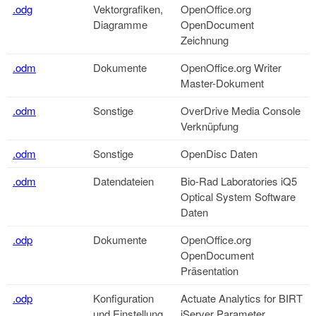
.odg
Vektorgrafiken,
OpenOffice.org
Diagramme
OpenDocument
Zeichnung
.odm
Dokumente
OpenOffice.org
Writer
Master-Dokument
.odm
Sonstige
OverDrive Media Console
Verknüpfung
.odm
Sonstige
OpenDisc Daten
.odm
Datendateien
Bio-Rad Laboratories iQ5
Optical System Software
Daten
.odp
Dokumente
OpenOffice.org
OpenDocument
Präsentation
.odp
Konfiguration
Actuate Analytics for BIRT
und Einstellung
iServer Parameter