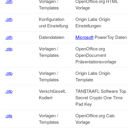
.oth
Vorlagen /
OpenOffice.org
HTML
Templates
Vorlage
.oth
Konfiguration
Origin Labs Origin
und Einstellung
Einstellungen
.oth
Datendateien
Microsoft
PowerToy Daten
.otp
Vorlagen /
OpenOffice.org
Templates
OpenDocument
Präsentationsvorlage
.otp
Vorlagen /
Origin Labs Origin
Templates
Template
.otp
Verschlüsselt,
TAN$TAAFL Software Top
Kodiert
Secret Crypto One Time
Pad Key
.ots
Vorlagen /
OpenOffice.org
Calc
Templates
Vorlage