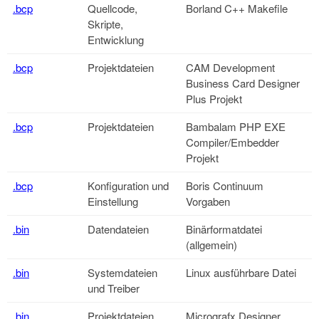
.bcp
Quellcode,
Borland C++ Makefile
Skripte,
Entwicklung
.bcp
Projektdateien
CAM Development
Business Card Designer
Plus Projekt
.bcp
Projektdateien
Bambalam PHP EXE
Compiler/Embedder
Projekt
.bcp
Konfiguration und
Boris Continuum
Einstellung
Vorgaben
.bin
Datendateien
Binärformatdatei
(allgemein)
.bin
Systemdateien
Linux ausführbare Datei
und Treiber
.bin
Projektdateien
Micrografx Designer