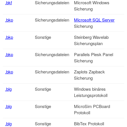
.bkf
Sicherungsdateien
Microsoft
Windows
Sicherung
.bkp
Sicherungsdateien
Microsoft SQL Server
Sicherung
.bkp
Sonstige
Steinberg Wavelab
Sicherungsplan
.bkp
Sicherungsdateien
Parallels Plesk Panel
Sicherung
.bkp
Sicherungsdateien
Zaplots Zapback
Sicherung
.blg
Sonstige
Windows binäres
Leistungsprotokoll
.blg
Sonstige
MicroSim PCBoard
Protokoll
.blg
Sonstige
BibTex Protokoll