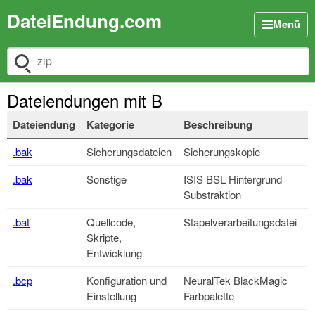
DateiEndung.com
Menü
Dateiendung suchen
Dateiendungen mit B
Dateiendung
Kategorie
Beschreibung
.bak
Sicherungsdateien
Sicherungskopie
.bak
Sonstige
ISIS BSL Hintergrund
Substraktion
.bat
Quellcode,
Stapelverarbeitungsdatei
Skripte,
Entwicklung
.bcp
Konfiguration und
NeuralTek BlackMagic
Einstellung
Farbpalette