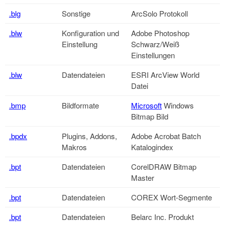
.blg
Sonstige
ArcSolo Protokoll
.blw
Konfiguration und
Adobe Photoshop
Einstellung
Schwarz/Weiß
Einstellungen
.blw
Datendateien
ESRI ArcView World
Datei
.bmp
Bildformate
Microsoft
Windows
Bitmap Bild
.bpdx
Plugins, Addons,
Adobe Acrobat Batch
Makros
Katalogindex
.bpt
Datendateien
CorelDRAW Bitmap
Master
.bpt
Datendateien
COREX Wort-Segmente
.bpt
Datendateien
Belarc Inc. Produkt