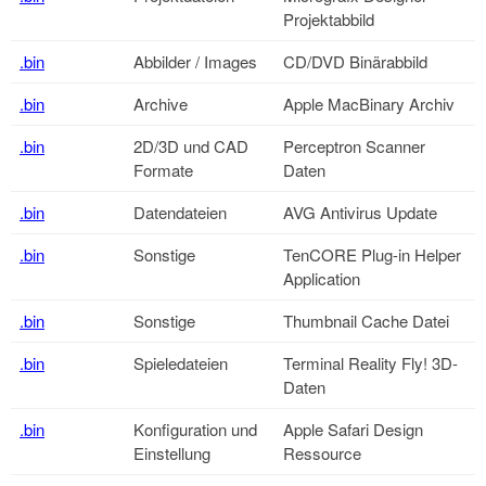
Projektabbild
.bin
Abbilder / Images
CD/DVD Binärabbild
.bin
Archive
Apple MacBinary Archiv
.bin
2D/3D und CAD
Perceptron Scanner
Formate
Daten
.bin
Datendateien
AVG Antivirus Update
.bin
Sonstige
TenCORE Plug-in Helper
Application
.bin
Sonstige
Thumbnail Cache Datei
.bin
Spieledateien
Terminal Reality Fly! 3D-
Daten
.bin
Konfiguration und
Apple Safari Design
Einstellung
Ressource