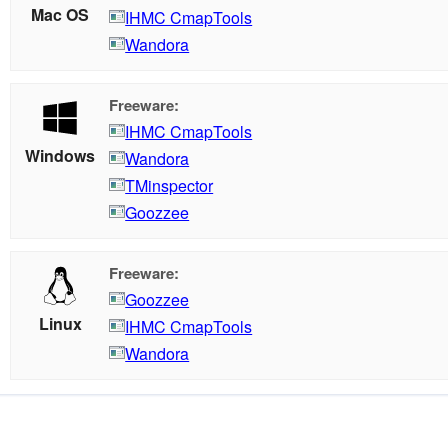
Mac OS
IHMC CmapTools
Wandora
Freeware:
IHMC CmapTools
Windows
Wandora
TMinspector
Goozzee
Freeware:
Goozzee
Linux
IHMC CmapTools
Wandora