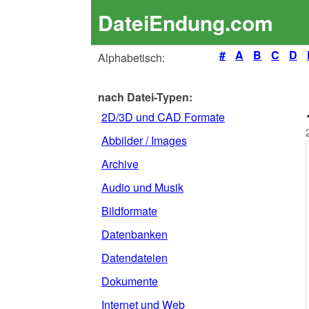
DateiEndung.com
#
A
B
C
D
Alphabetisch:
nach Datei-Typen:
2D/3D und CAD Formate
Abbilder / Images
Archive
Audio und Musik
Bildformate
Datenbanken
Datendateien
Dokumente
Internet und Web