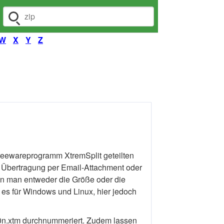
Dateiendung suchen
W
X
Y
Z
Freewareprogramm XtremSplit geteilten
ne Übertragung per Email-Attachment oder
ann man entweder die Größe oder die
 es für Windows und Linux, hier jedoch
00n.xtm durchnummeriert. Zudem lassen