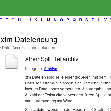
E
F
G
H
I
J
K
L
M
N
O
P
Q
R
S
T
U
V
.xtm Dateiendung
2 Datei Assoziationen gefunden
XtremSplit Teilarchiv
Kategorie:
Archive
xtm Dateien sind Teile einer größeren, mit dem 
Datei. Mit XtremSplit lassen sich Dateien für ei
Internet Dateihoster vorbereiten. Als Vorgabe k
Anzahl der Teilstücke verwenden. XtremSplit gibt
nur in Verbindung mit Wine.
Xtm Dateien werden in der Regel mit .001.xtm, 