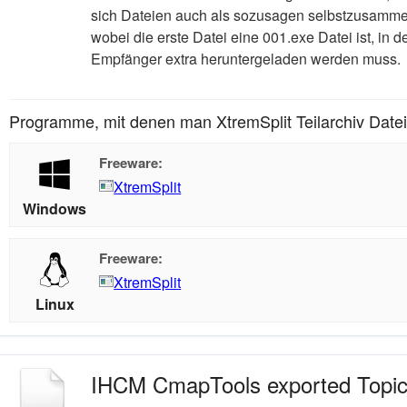
sich Dateien auch als sozusagen selbstzusammen
wobei die erste Datei eine 001.exe Datei ist, in de
Empfänger extra heruntergeladen werden muss.
Programme, mit denen man XtremSplit Teilarchiv Datei
Freeware:
XtremSplit
Windows
Freeware:
XtremSplit
Linux
IHCM CmapTools exported Topi