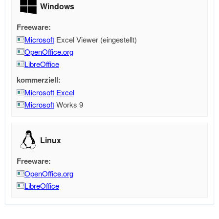
Windows
Freeware:
Microsoft
Excel Viewer (eingestellt)
OpenOffice.org
LibreOffice
kommerziell:
Microsoft Excel
Microsoft
Works 9
Linux
Freeware:
OpenOffice.org
LibreOffice