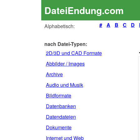
DateiEndung.com
#
A
B
C
D
Alphabetisch:
nach Datei-Typen:
2D/3D und CAD Formate
Abbilder / Images
Archive
Audio und Musik
Bildformate
Datenbanken
Datendateien
Dokumente
Internet und Web