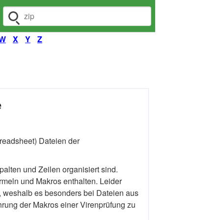
Dateiendung suchen
W
X
Y
Z
e
readsheet) Dateien der
palten und Zeilen organisiert sind.
rmeln und Makros enthalten. Leider
 weshalb es besonders bei Dateien aus
hrung der Makros einer Virenprüfung zu