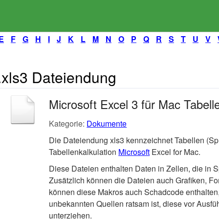
E
F
G
H
I
J
K
L
M
N
O
P
Q
R
S
T
U
V
.xls3 Dateiendung
Microsoft Excel 3 für Mac Tabell
Kategorie:
Dokumente
Die Dateiendung xls3 kennzeichnet Tabellen (Sp
Tabellenkalkulation
Microsoft
Excel for Mac.
Diese Dateien enthalten Daten in Zellen, die in S
Zusätzlich können die Dateien auch Grafiken, Fo
können diese Makros auch Schadcode enthalten,
unbekannten Quellen ratsam ist, diese vor Ausfü
unterziehen.