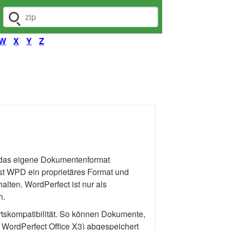
Dateiendung suchen
W
X
Y
Z
 das eigene Dokumentenformat
st WPD ein proprietäres Format und
alten. WordPerfect ist nur als
h.
rtskompatibilität. So können Dokumente,
l WordPerfect Office X3) abgespeichert