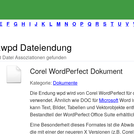
E
F
G
H
I
J
K
L
M
N
O
P
Q
R
S
T
U
V
.wpd Dateiendung
3 Datei Assoziationen gefunden
Corel WordPerfect Dokument
Kategorie:
Dokumente
Die Endung wpd wird von Corel WordPerfect für
verwendet. Ähnlich wie DOC für
Microsoft
Word i
kann Text, Bilder, Tabellen und Vektorobjekte enth
Bestandteil der WordPerfect Office Suite erhältlic
Eine Besonderheit dieses Formates ist die Abwä
die mit einer der neueren X Versionen (z.B. Core