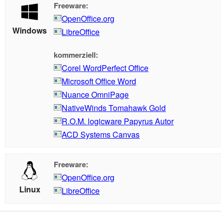
Freeware:
OpenOffice.org
Windows
LibreOffice
kommerziell:
Corel WordPerfect Office
Microsoft Office Word
Nuance OmniPage
NativeWinds Tomahawk Gold
R.O.M. logicware Papyrus Autor
ACD Systems Canvas
Freeware:
OpenOffice.org
Linux
LibreOffice