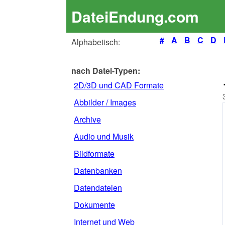
DateiEndung.com
#
A
B
C
D
Alphabetisch:
nach Datei-Typen:
2D/3D und CAD Formate
Abbilder / Images
Archive
Audio und Musik
Bildformate
Datenbanken
Datendateien
Dokumente
Internet und Web