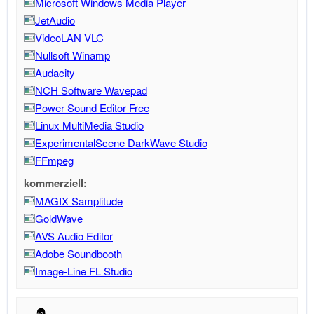
Microsoft Windows Media Player
JetAudio
VideoLAN VLC
Nullsoft Winamp
Audacity
NCH Software Wavepad
Power Sound Editor Free
Linux MultiMedia Studio
ExperimentalScene DarkWave Studio
FFmpeg
kommerziell:
MAGIX Samplitude
GoldWave
AVS Audio Editor
Adobe Soundbooth
Image-Line FL Studio