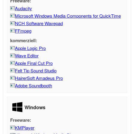
Freeware:
Audacity
Microsoft Windows Media Components for QuickTime
NCH Software Wavepad
FFmpeg
kommerziell:
Apple Logic Pro
Wave Editor
Apple Final Cut Pro
Felt Tip Sound Studio
HairerSoft Amadeus Pro
Adobe Soundbooth
Windows
Freeware:
KMPlayer