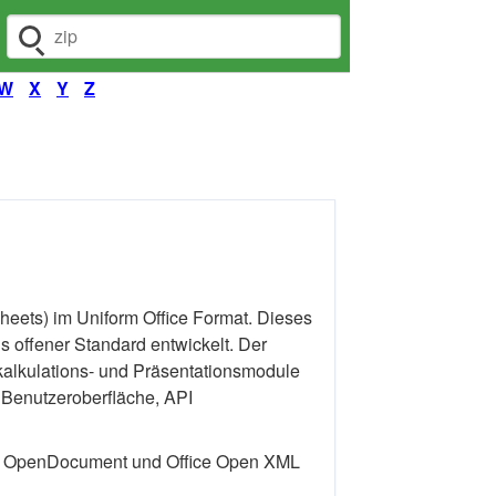
Dateiendung suchen
W
X
Y
Z
eets) im Uniform Office Format. Dieses
s offener Standard entwickelt. Der
nkalkulations- und Präsentationsmodule
e Benutzeroberfläche, API
in OpenDocument und Office Open XML