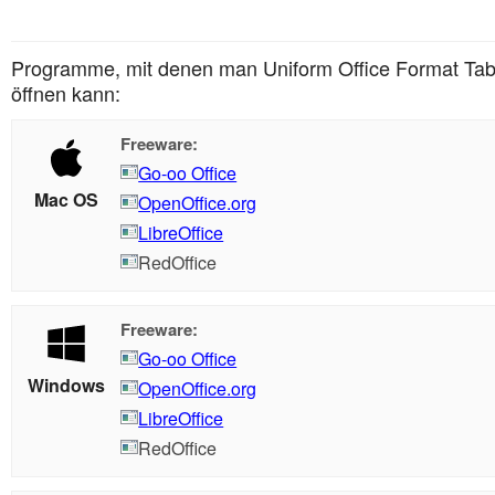
Programme, mit denen man Uniform Office Format Tabe
öffnen kann:
Freeware:
Go-oo Office
Mac OS
OpenOffice.org
LibreOffice
RedOffice
Freeware:
Go-oo Office
Windows
OpenOffice.org
LibreOffice
RedOffice