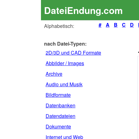
DateiEndung.com
#
A
B
C
D
Alphabetisch:
nach Datei-Typen:
2D/3D und CAD Formate
Abbilder / Images
Archive
Audio und Musik
Bildformate
Datenbanken
Datendateien
Dokumente
Internet und Web