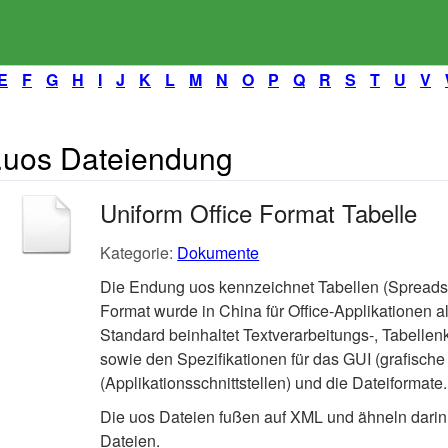
E
F
G
H
I
J
K
L
M
N
O
P
Q
R
S
T
U
V
.uos Dateiendung
Uniform Office Format Tabelle
Kategorie:
Dokumente
Die Endung uos kennzeichnet Tabellen (Spreadsh
Format wurde in China für Office-Applikationen al
Standard beinhaltet Textverarbeitungs-, Tabelle
sowie den Spezifikationen für das GUI (grafisch
(Applikationsschnittstellen) und die Dateiformate.
Die uos Dateien fußen auf XML und ähneln dar
Dateien.