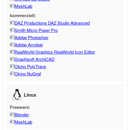
MeshLab
kommerziell:
DAZ Productions DAZ Studio Advanced
Smith Micro Poser Pro
Adobe Photoshop
Adobe Acrobat
RealWorld Graphics RealWorld Icon Editor
Graphisoft ArchiCAD
Okino PolyTrans
Okino NuGraf
Linux
Freeware:
Blender
MeshLab