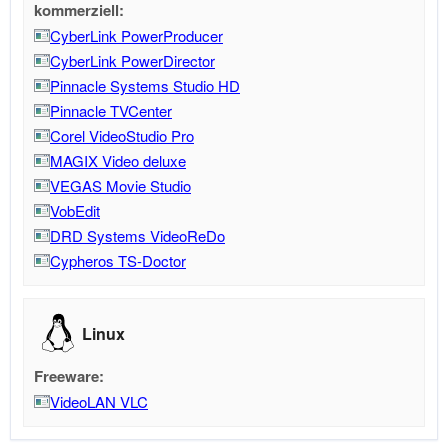
kommerziell:
CyberLink PowerProducer
CyberLink PowerDirector
Pinnacle Systems Studio HD
Pinnacle TVCenter
Corel VideoStudio Pro
MAGIX Video deluxe
VEGAS Movie Studio
VobEdit
DRD Systems VideoReDo
Cypheros TS-Doctor
Linux
Freeware:
VideoLAN VLC