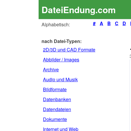
DateiEndung.com
#
A
B
C
D
Alphabetisch:
nach Datei-Typen:
2D/3D und CAD Formate
Abbilder / Images
Archive
Audio und Musik
Bildformate
Datenbanken
Datendateien
Dokumente
Internet und Web