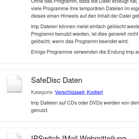
Ohne das Programm, dass die Datei erzeugt hat, 
viele Programme ihre temporären Dateien im eig
dieses einen Hinweis auf den Inhalt der Datei ge
tmp Dateien können meist einfach gelöscht wer
Programm benutzt werden, ist dies generell nich
gelöscht, wenn das Programm beendet wird.
Einige Programme verwenden die Endung tmp auc
SafeDisc Daten
Kategorie:
Verschlüsselt, Kodiert
tmp Dateien auf CDs oder DVDs werden von de
genutzt.
IPSwitch IMail Webmitteilung