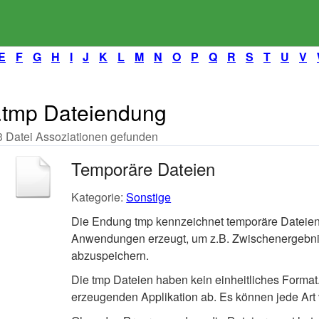
E
F
G
H
I
J
K
L
M
N
O
P
Q
R
S
T
U
V
.tmp Dateiendung
3 Datei Assoziationen gefunden
Temporäre Dateien
Kategorie:
Sonstige
Die Endung tmp kennzeichnet temporäre Dateien
Anwendungen erzeugt, um z.B. Zwischenergebniss
abzuspeichern.
Die tmp Dateien haben kein einheitliches Format.
erzeugenden Applikation ab. Es können jede Art 