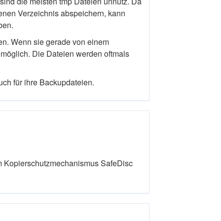
sind die meisten tmp Dateien unnütz. Da
enen Verzeichnis abspeichern, kann
ben.
den. Wenn sie gerade von einem
t möglich. Die Dateien werden oftmals
h für ihre Backupdateien.
m Kopierschutzmechanismus SafeDisc