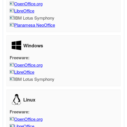
OpenOffice.org
LibreOffice
IBM Lotus Symphony
Planamesa NeoOffice
Windows
Freeware:
OpenOffice.org
LibreOffice
IBM Lotus Symphony
Linux
Freeware:
OpenOffice.org
LibreOffice