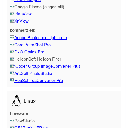
Google Picasa (eingestellt)
IrfanView
XnView
kommerziell:
Adobe Photoshop Lightroom
Corel AfterShot Pro
DxO Optics Pro
HeliconSoft Helicon Filter
fCoder Group ImageConverter Plus
ArcSoft PhotoStudio
ReaSoft reaConverter Pro
Linux
Freeware:
RawStudio
GIMP mit UFRaw