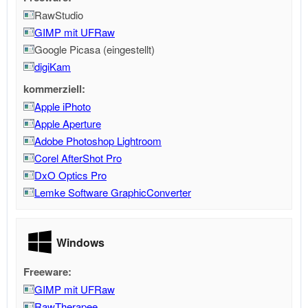
RawStudio
GIMP mit UFRaw
Google Picasa (eingestellt)
digiKam
kommerziell:
Apple iPhoto
Apple Aperture
Adobe Photoshop Lightroom
Corel AfterShot Pro
DxO Optics Pro
Lemke Software GraphicConverter
Windows
Freeware:
GIMP mit UFRaw
RawTherapee