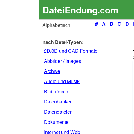
DateiEndung.com
#
A
B
C
D
Alphabetisch:
nach Datei-Typen:
2D/3D und CAD Formate
Abbilder / Images
Archive
Audio und Musik
Bildformate
Datenbanken
Datendateien
Dokumente
Internet und Web