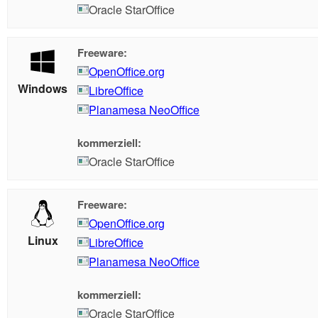
Oracle StarOffice
Freeware:
OpenOffice.org
Windows
LibreOffice
Planamesa NeoOffice
kommerziell:
Oracle StarOffice
Freeware:
OpenOffice.org
Linux
LibreOffice
Planamesa NeoOffice
kommerziell:
Oracle StarOffice