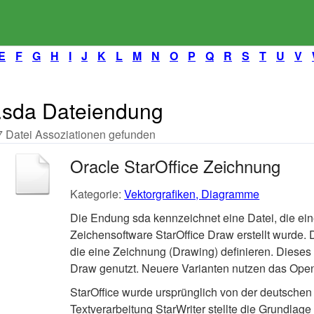
E
F
G
H
I
J
K
L
M
N
O
P
Q
R
S
T
U
V
.sda Dateiendung
7 Datei Assoziationen gefunden
Oracle StarOffice Zeichnung
Kategorie:
Vektorgrafiken, Diagramme
Die Endung sda kennzeichnet eine Datei, die eine 
Zeichensoftware StarOffice Draw erstellt wurde. 
die eine Zeichnung (Drawing) definieren. Dieses
Draw genutzt. Neuere Varianten nutzen das Op
StarOffice wurde ursprünglich von der deutschen 
Textverarbeitung StarWriter stellte die Grundlage