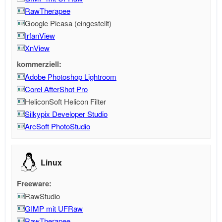
RawTherapee
Google Picasa (eingestellt)
IrfanView
XnView
kommerziell:
Adobe Photoshop Lightroom
Corel AfterShot Pro
HeliconSoft Helicon Filter
Silkypix Developer Studio
ArcSoft PhotoStudio
Linux
Freeware:
RawStudio
GIMP mit UFRaw
RawTherapee