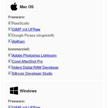
Mac OS
Freeware:
RawStudio
GIMP mit UFRaw
Google Picasa (eingestellt)
digiKam
kommerziell:
Adobe Photoshop Lightroom
Corel AfterShot Pro
Irident Digital RAW Developer
Silkypix Developer Studio
Windows
Freeware:
GIMP mit UFRaw