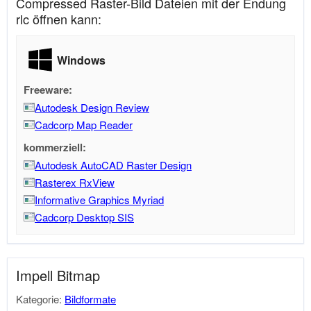
Compressed Raster-Bild Dateien mit der Endung
rlc öffnen kann:
Windows
Freeware:
Autodesk Design Review
Cadcorp Map Reader
kommerziell:
Autodesk AutoCAD Raster Design
Rasterex RxView
Informative Graphics Myriad
Cadcorp Desktop SIS
Impell Bitmap
Kategorie:
Bildformate