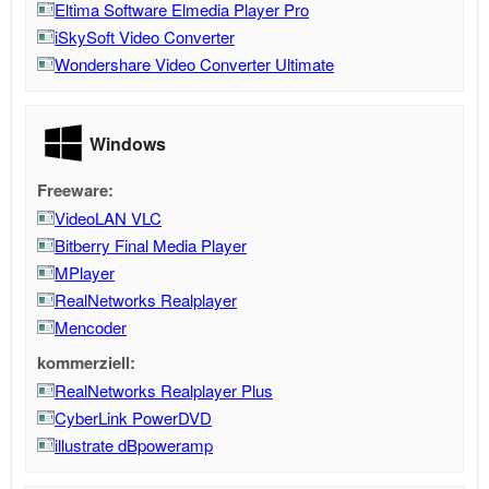
Eltima Software Elmedia Player Pro
iSkySoft Video Converter
Wondershare Video Converter Ultimate
Windows
Freeware:
VideoLAN VLC
Bitberry Final Media Player
MPlayer
RealNetworks Realplayer
Mencoder
kommerziell:
RealNetworks Realplayer Plus
CyberLink PowerDVD
illustrate dBpoweramp