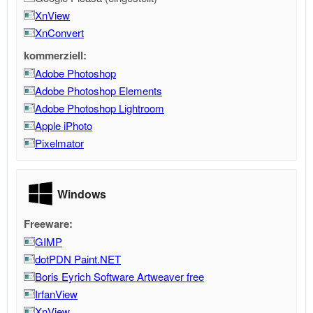
XnView
XnConvert
kommerziell:
Adobe Photoshop
Adobe Photoshop Elements
Adobe Photoshop Lightroom
Apple iPhoto
Pixelmator
Windows
Freeware:
GIMP
dotPDN Paint.NET
Boris Eyrich Software Artweaver free
IrfanView
XnView