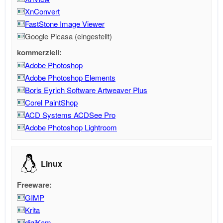
XnConvert
FastStone Image Viewer
Google Picasa (eingestellt)
kommerziell:
Adobe Photoshop
Adobe Photoshop Elements
Boris Eyrich Software Artweaver Plus
Corel PaintShop
ACD Systems ACDSee Pro
Adobe Photoshop Lightroom
Linux
Freeware:
GIMP
Krita
digiKam