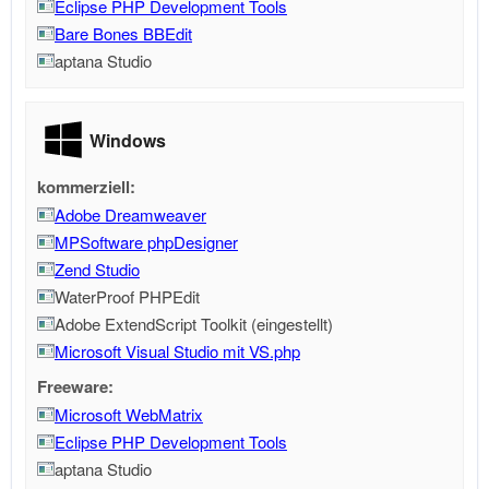
Eclipse PHP Development Tools
Bare Bones BBEdit
aptana Studio
Windows
kommerziell:
Adobe Dreamweaver
MPSoftware phpDesigner
Zend Studio
WaterProof PHPEdit
Adobe ExtendScript Toolkit (eingestellt)
Microsoft Visual Studio mit VS.php
Freeware:
Microsoft WebMatrix
Eclipse PHP Development Tools
aptana Studio