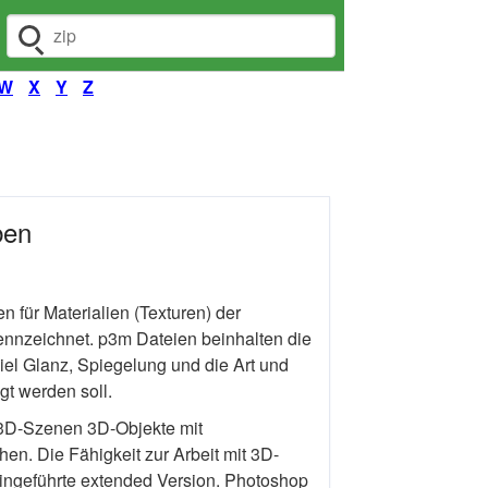
Dateiendung suchen
W
X
Y
Z
ben
für Materialien (Texturen) der
nnzeichnet. p3m Dateien beinhalten die
iel Glanz, Spiegelung und die Art und
gt werden soll.
 3D-Szenen 3D-Objekte mit
en. Die Fähigkeit zur Arbeit mit 3D-
 eingeführte extended Version. Photoshop