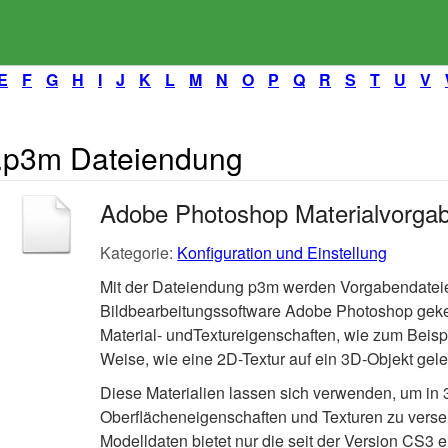
E
F
G
H
I
J
K
L
M
N
O
P
Q
R
S
T
U
V
.p3m Dateiendung
Adobe Photoshop Materialvorga
Kategorie:
Konfiguration und Einstellung
Mit der Dateiendung p3m werden Vorgabendateien 
Bildbearbeitungssoftware Adobe Photoshop geke
Material- undTextureigenschaften, wie zum Beisp
Weise, wie eine 2D-Textur auf ein 3D-Objekt gele
Diese Materialien lassen sich verwenden, um in
Oberflächeneigenschaften und Texturen zu verseh
Modelldaten bietet nur die seit der Version CS3