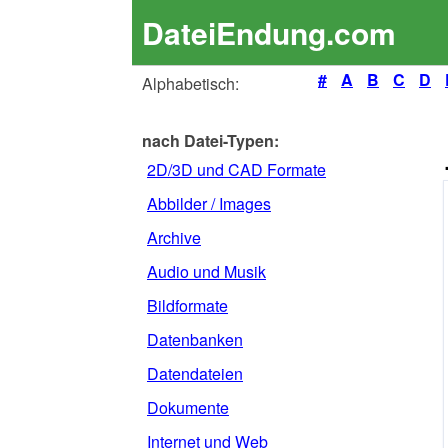
DateiEndung.com
#
A
B
C
D
Alphabetisch:
nach Datei-Typen:
2D/3D und CAD Formate
Abbilder / Images
Archive
Audio und Musik
Bildformate
Datenbanken
Datendateien
Dokumente
Internet und Web