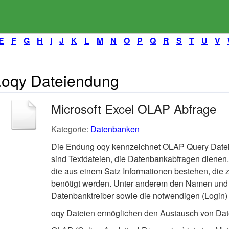
E
F
G
H
I
J
K
L
M
N
O
P
Q
R
S
T
U
V
.oqy Dateiendung
Microsoft Excel OLAP Abfrage
Kategorie:
Datenbanken
Die Endung oqy kennzeichnet OLAP Query Date
sind Textdateien, die Datenbankabfragen dienen.
die aus einem Satz Informationen bestehen, die 
benötigt werden. Unter anderem den Namen und
Datenbanktreiber sowie die notwendigen (Login)
oqy Dateien ermöglichen den Austausch von Da