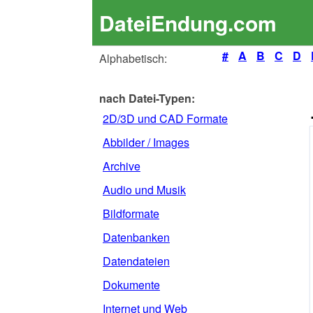
DateiEndung.com
#
A
B
C
D
Alphabetisch:
nach Datei-Typen:
2D/3D und CAD Formate
Abbilder / Images
Archive
Audio und Musik
Bildformate
Datenbanken
Datendateien
Dokumente
Internet und Web