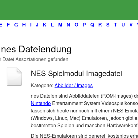
E
F
G
H
I
J
K
L
M
N
O
P
Q
R
S
T
U
V
.nes Dateiendung
2 Datei Assoziationen gefunden
NES Spielmodul Imagedatei
Kategorie:
Abbilder / Images
nes Dateien sind Abbilddateien (ROM-Images) der
Nintendo
Entertainment System Videospielkonso
lassen sich heute nur noch mit einem NES Emula
(Windows, Linux, Mac) Emulatoren, jedoch gibt es
bestimmten Spielen und manchen Hardwarekonfi
Die NES-Emulatoren sind generell kostenlos erhäl