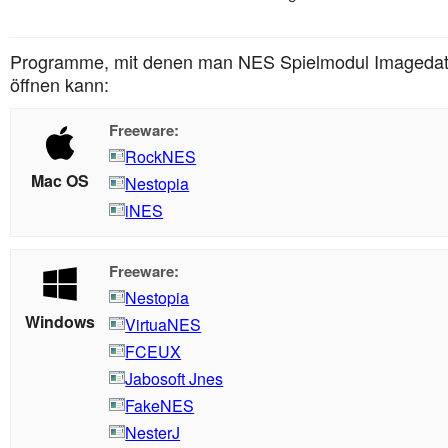
Programme, mit denen man NES Spielmodul Imagedate
öffnen kann:
Freeware:
RockNES
Mac OS
Nestopia
iNES
Freeware:
Nestopia
Windows
VirtuaNES
FCEUX
Jabosoft Jnes
FakeNES
NesterJ