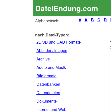
DateiEndung.com
#
A
B
C
D
Alphabetisch:
nach Datei-Typen:
2D/3D und CAD Formate
Abbilder / Images
Archive
Audio und Musik
Bildformate
Datenbanken
Datendateien
Dokumente
Internet und Web