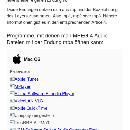
Diese Endungen setzen sich aus mp und der Bezeichnung
des Layers zusammen. Also mp1, mp2 oder mp3. Nähere
Informationen gibt es in den entsprechenden Artikeln.
Programme, mit denen man MPEG-4 Audio
Dateien mit der Endung mpa öffnen kann:
Mac OS
Freeware:
Apple iTunes
MPlayer
Eltima Software Elmedia Player
VideoLAN VLC
Apple QuickTime
Cineplay (eingestellt)
TresRRR All2Mp3
NCH Software Switch Audio Converter Free