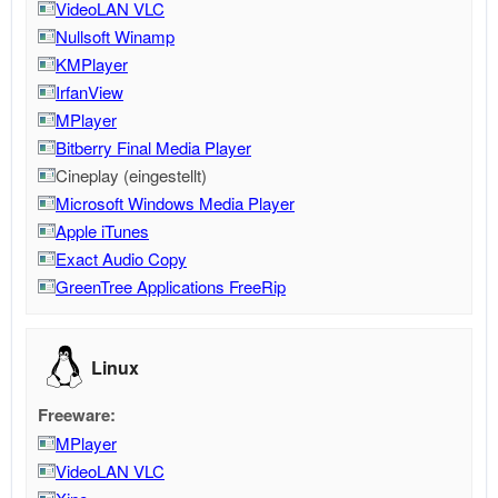
VideoLAN VLC
Nullsoft Winamp
KMPlayer
IrfanView
MPlayer
Bitberry Final Media Player
Cineplay (eingestellt)
Microsoft Windows Media Player
Apple iTunes
Exact Audio Copy
GreenTree Applications FreeRip
Linux
Freeware:
MPlayer
VideoLAN VLC