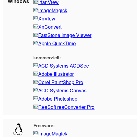
Windows
IrfanView
ImageMagick
XnView
XnConvert
FastStone Image Viewer
Apple QuickTime
kommerziell:
ACD Systems ACDSee
Adobe Illustrator
Corel PaintShop Pro
ACD Systems Canvas
Adobe Photoshop
ReaSoft reaConverter Pro
Freeware:
ImageMagick