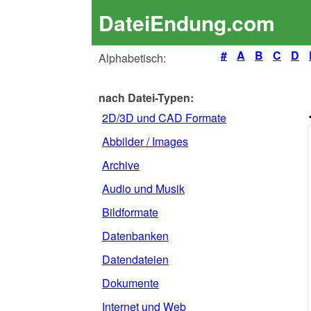
DateiEndung.com
#
A
B
C
D
Alphabetisch:
nach Datei-Typen:
2D/3D und CAD Formate
Abbilder / Images
Archive
Audio und Musik
Bildformate
Datenbanken
Datendateien
Dokumente
Internet und Web