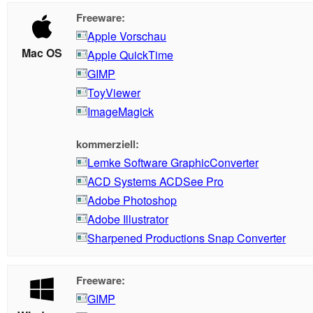
Freeware:
Apple Vorschau
Mac OS
Apple QuickTime
GIMP
ToyViewer
ImageMagick
kommerziell:
Lemke Software GraphicConverter
ACD Systems ACDSee Pro
Adobe Photoshop
Adobe Illustrator
Sharpened Productions Snap Converter
Freeware:
GIMP