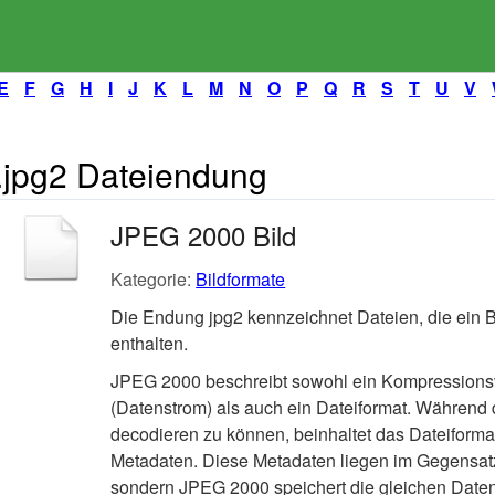
E
F
G
H
I
J
K
L
M
N
O
P
Q
R
S
T
U
V
.jpg2 Dateiendung
JPEG 2000 Bild
Kategorie:
Bildformate
Die Endung jpg2 kennzeichnet Dateien, die ein
enthalten.
JPEG 2000 beschreibt sowohl ein Kompressions
(Datenstrom) als auch ein Dateiformat. Während
decodieren zu können, beinhaltet das Dateiformat
Metadaten. Diese Metadaten liegen im Gegensatz
sondern JPEG 2000 speichert die gleichen Date