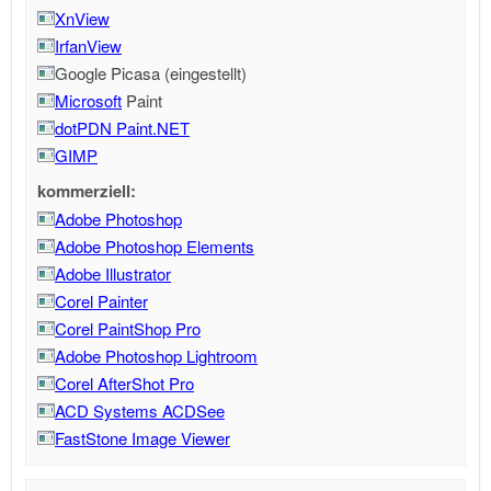
XnView
IrfanView
Google Picasa (eingestellt)
Microsoft
Paint
dotPDN Paint.NET
GIMP
kommerziell:
Adobe Photoshop
Adobe Photoshop Elements
Adobe Illustrator
Corel Painter
Corel PaintShop Pro
Adobe Photoshop Lightroom
Corel AfterShot Pro
ACD Systems ACDSee
FastStone Image Viewer