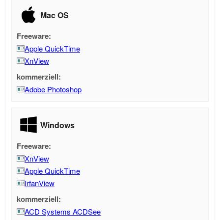
Mac OS
Freeware:
Apple QuickTime
XnView
kommerziell:
Adobe Photoshop
Windows
Freeware:
XnView
Apple QuickTime
IrfanView
kommerziell:
ACD Systems ACDSee