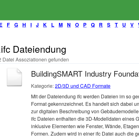
E
F
G
H
I
J
K
L
M
N
O
P
Q
R
S
T
U
V
.ifc Dateiendung
2 Datei Assoziationen gefunden
BuildingSMART Industry Foundat
Kategorie:
2D/3D und CAD Formate
Mit der Dateiendung ifc werden Dateien im so g
Format gekennzeichnet. Es handelt sich dabei 
zur digitalen Beschreibung von Gebäudemodellen
ifc Dateien enthalten die 3D-Modelldaten eines
inklusive Elementen wie Fenster, Wände, Etagen 
Formen. Zudem wird in einer ifc Datei auch die 