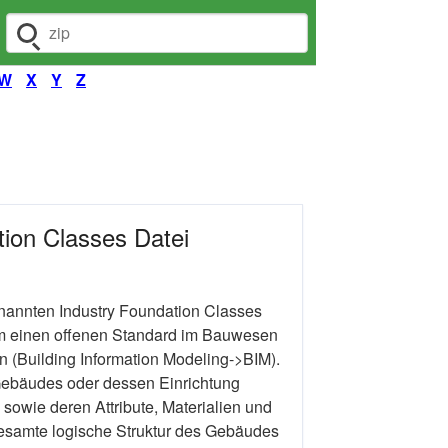
Dateiendung suchen
W
X
Y
Z
ion Classes Datei
enannten Industry Foundation Classes
um einen offenen Standard im Bauwesen
 (Building Information Modeling->BIM).
 Gebäudes oder dessen Einrichtung
sowie deren Attribute, Materialien und
gesamte logische Struktur des Gebäudes