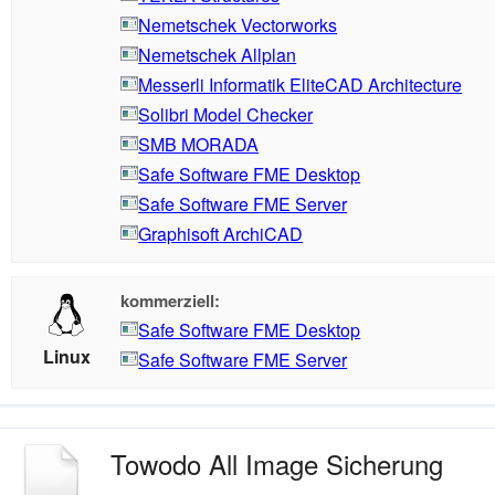
Nemetschek Vectorworks
Nemetschek Allplan
Messerli Informatik EliteCAD Architecture
Solibri Model Checker
SMB MORADA
Safe Software FME Desktop
Safe Software FME Server
Graphisoft ArchiCAD
kommerziell:
Safe Software FME Desktop
Linux
Safe Software FME Server
Towodo All Image Sicherung