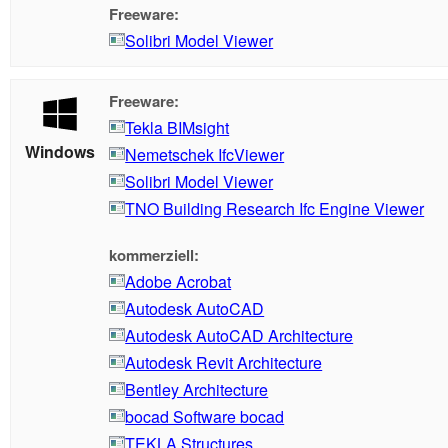
Freeware:
Solibri Model Viewer
Freeware:
Tekla BIMsight
Windows
Nemetschek IfcViewer
Solibri Model Viewer
TNO Building Research Ifc Engine Viewer
kommerziell:
Adobe Acrobat
Autodesk AutoCAD
Autodesk AutoCAD Architecture
Autodesk Revit Architecture
Bentley Architecture
bocad Software bocad
TEKLA Structures