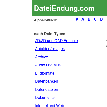
DateiEndung.com
#
A
B
C
D
Alphabetisch:
nach Datei-Typen:
2D/3D und CAD Formate
Abbilder / Images
Archive
Audio und Musik
Bildformate
Datenbanken
Datendateien
Dokumente
Internet und Web