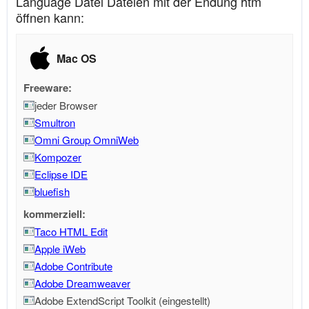
Language Datei Dateien mit der Endung htm
öffnen kann:
Mac OS
Freeware:
jeder Browser
Smultron
Omni Group OmniWeb
Kompozer
Eclipse IDE
bluefish
kommerziell:
Taco HTML Edit
Apple iWeb
Adobe Contribute
Adobe Dreamweaver
Adobe ExtendScript Toolkit (eingestellt)