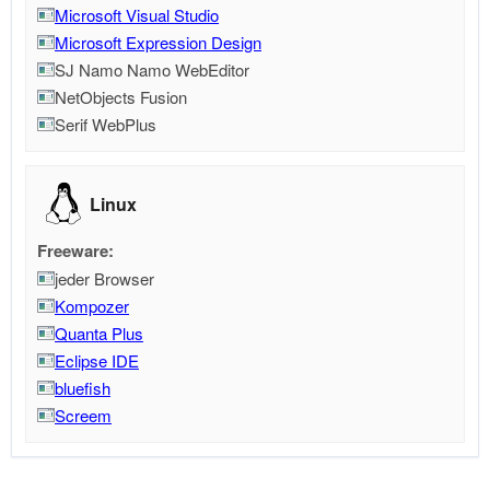
Microsoft Visual Studio
Microsoft Expression Design
SJ Namo Namo WebEditor
NetObjects Fusion
Serif WebPlus
Linux
Freeware:
jeder Browser
Kompozer
Quanta Plus
Eclipse IDE
bluefish
Screem