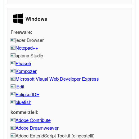
Windows
Freeware:
jeder Browser
Notepad++
aptana Studio
Phase5
Kompozer
Microsoft Visual Web Developer Express
jEdit
Eclipse IDE
bluefish
kommerziell:
Adobe Contribute
Adobe Dreamweaver
Adobe ExtendScript Toolkit (eingestellt)