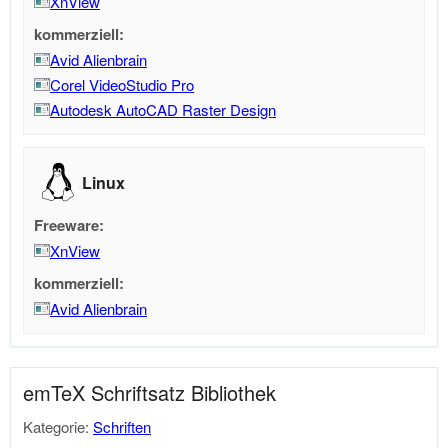
XnView
kommerziell:
Avid Alienbrain
Corel VideoStudio Pro
Autodesk AutoCAD Raster Design
Linux
Freeware:
XnView
kommerziell:
Avid Alienbrain
emTeX Schriftsatz Bibliothek
Kategorie:
Schriften