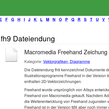
E
F
G
H
I
J
K
L
M
N
O
P
Q
R
S
T
U
V
.fh9 Dateiendung
Macromedia Freehand Zeichung
Kategorie:
Vektorgrafiken, Diagramme
Die Dateiendung fh9 kennzeichnet Dokumente d
Illustrationsprogramms Freehand in der Version
enthalten 2D-Vektorzeichnungen.
Freehand wurde ursprünglich von Altsys entwicke
Freehand von Macromedia gekauft. Nachdem Ad
die Weiterentwicklung von Freehand zugunsten von
Freehand ist in der Version MX aber noch immer er