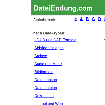
DateiEndung.com
#
A
B
C
D
Alphabetisch:
nach Datei-Typen:
2D/3D und CAD Formate
Abbilder / Images
Archive
Audio und Musik
Bildformate
Datenbanken
Datendateien
Dokumente
Internet und Web