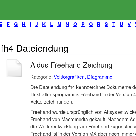
E
F
G
H
I
J
K
L
M
N
O
P
Q
R
S
T
U
V
.fh4 Dateiendung
Aldus Freehand Zeichung
Kategorie:
Vektorgrafiken, Diagramme
Die Dateiendung fh4 kennzeichnet Dokumente d
Illustrationsprogramms Freehand in der Version 
Vektorzeichnungen.
Freehand wurde ursprünglich von Altsys entwicke
Freehand von Macromedia gekauft. Nachdem Ad
die Weiterentwicklung von Freehand zugunsten von
Freehand ist in der Version MX aber noch immer er