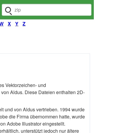
Dateiendung suchen
W
X
Y
Z
es Vektorzeichen- und
4 von Aldus. Diese Dateien enthalten 2D-
lt und von Aldus vertrieben. 1994 wurde
obe die Firma übernommen hatte, wurde
 Adobe Illustrator eingestellt.
hältlich, unterstützt jedoch nur ältere