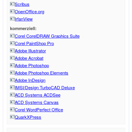
Scribus
OpenOffice.org
IrfanView
kommerziell:
Corel CorelDRAW Graphics Suite
Corel PaintShop Pro
Adobe Illustrator
Adobe Acrobat
Adobe Photoshop
Adobe Photoshop Elements
Adobe InDesign
IMSI/Design TurboCAD Deluxe
ACD Systems ACDSee
ACD Systems Canvas
Corel WordPerfect Office
QuarkXPress