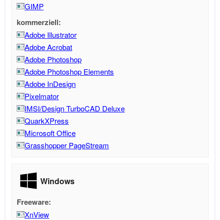
GIMP
kommerziell:
Adobe Illustrator
Adobe Acrobat
Adobe Photoshop
Adobe Photoshop Elements
Adobe InDesign
Pixelmator
IMSI/Design TurboCAD Deluxe
QuarkXPress
Microsoft Office
Grasshopper PageStream
Windows
Freeware:
XnView