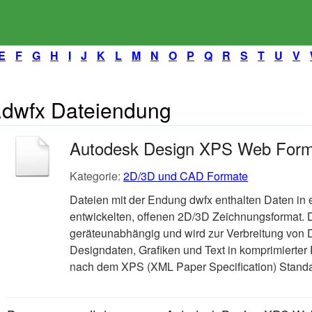
E
F
G
H
I
J
K
L
M
N
O
P
Q
R
S
T
U
V
.dwfx Dateiendung
Autodesk Design XPS Web Form
Kategorie:
2D/3D und CAD Formate
Dateien mit der Endung dwfx enthalten Daten i
entwickelten, offenen 2D/3D Zeichnungsformat. D
geräteunabhängig und wird zur Verbreitung von D
Designdaten, Grafiken und Text in komprimierter 
nach dem XPS (XML Paper Specification) Stand