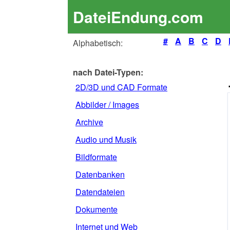
DateiEndung.com
#
A
B
C
D
Alphabetisch:
nach Datei-Typen:
2D/3D und CAD Formate
Abbilder / Images
Archive
Audio und Musik
Bildformate
Datenbanken
Datendateien
Dokumente
Internet und Web