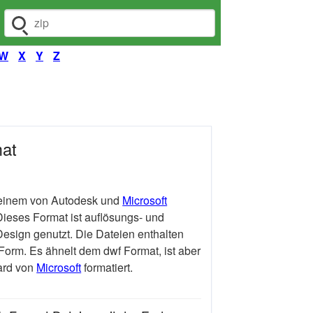
Dateiendung suchen
W
X
Y
Z
at
n einem von Autodesk und
Microsoft
ieses Format ist auflösungs- und
esign genutzt. Die Dateien enthalten
Form. Es ähnelt dem dwf Format, ist aber
ard von
Microsoft
formatiert.