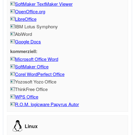
SoftMaker TextMaker Viewer
OpenOffice.org
LibreOffice
IBM Lotus Symphony
AbiWord
Google Docs
kommerziell:
Microsoft Office Word
SoftMaker Office
Corel WordPerfect Office
Yozosoft Yozo Office
ThinkFree Office
WPS Office
R.O.M. logicware Papyrus Autor
Linux