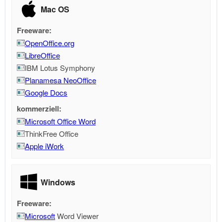
Mac OS
Freeware:
OpenOffice.org
LibreOffice
IBM Lotus Symphony
Planamesa NeoOffice
Google Docs
kommerziell:
Microsoft Office Word
ThinkFree Office
Apple iWork
Windows
Freeware:
Microsoft
Word Viewer