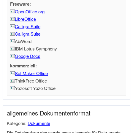
Freeware:
OpenOffice.org
LibreOffice
Calligra Suite
Calligra Suite
AbiWord
IBM Lotus Symphony
Google Docs
kommerziell:
SoftMaker Office
ThinkFree Office
Yozosoft Yozo Office
allgemeines Dokumentenformat
Kategorie:
Dokumente
Die Dateiendung doc wurde ganz allgemein für Dokumente