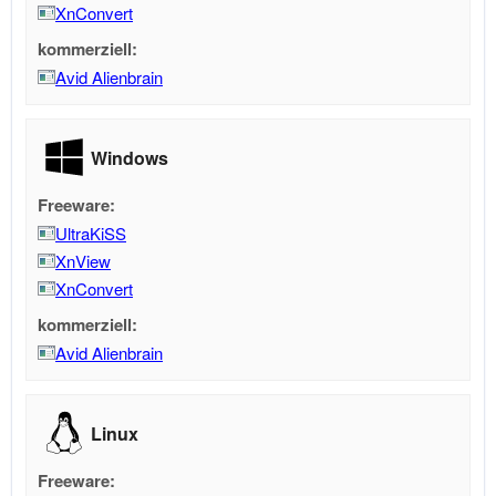
XnConvert
kommerziell:
Avid Alienbrain
Windows
Freeware:
UltraKiSS
XnView
XnConvert
kommerziell:
Avid Alienbrain
Linux
Freeware: