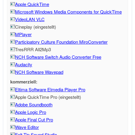
Apple QuickTime
Microsoft Windows Media Components for QuickTime
VideoLAN VLC
Cineplay (eingestellt)
MPlayer
Participatory Culture Foundation MiroConverter
TresRRR All2Mp3
NCH Software Switch Audio Converter Free
Audacity
NCH Software Wavepad
kommerziell:
Eltima Software Elmedia Player Pro
Apple QuickTime Pro (eingestellt)
Adobe Soundbooth
Apple Logic Pro
Apple Final Cut Pro
Wave Editor
Felt Tip Sound Studio