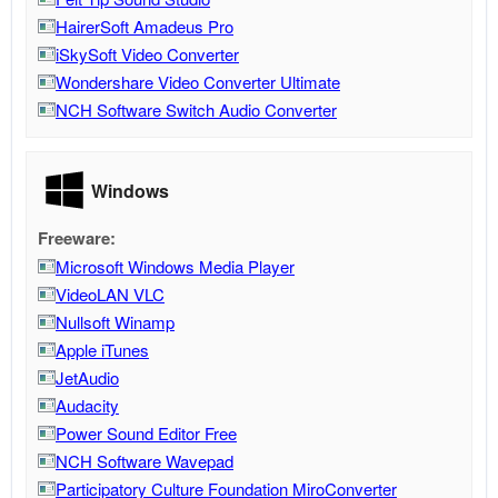
HairerSoft Amadeus Pro
iSkySoft Video Converter
Wondershare Video Converter Ultimate
NCH Software Switch Audio Converter
Windows
Freeware:
Microsoft Windows Media Player
VideoLAN VLC
Nullsoft Winamp
Apple iTunes
JetAudio
Audacity
Power Sound Editor Free
NCH Software Wavepad
Participatory Culture Foundation MiroConverter