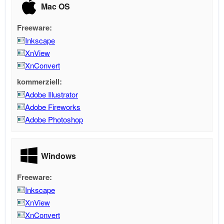
Mac OS
Freeware:
Inkscape
XnView
XnConvert
kommerziell:
Adobe Illustrator
Adobe Fireworks
Adobe Photoshop
Windows
Freeware:
Inkscape
XnView
XnConvert