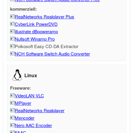
kommerziell:
RealNetworks Realplayer Plus
CyberLink PowerDVD
illustrate dBpoweramp
Nullsoft Winamp Pro
Poikosoft Easy CD-DA Extractor
NCH Software Switch Audio Converter
Linux
Freeware:
VideoLAN VLC
MPlayer
RealNetworks Realplayer
Mencoder
Nero AAC Encoder
FAAC