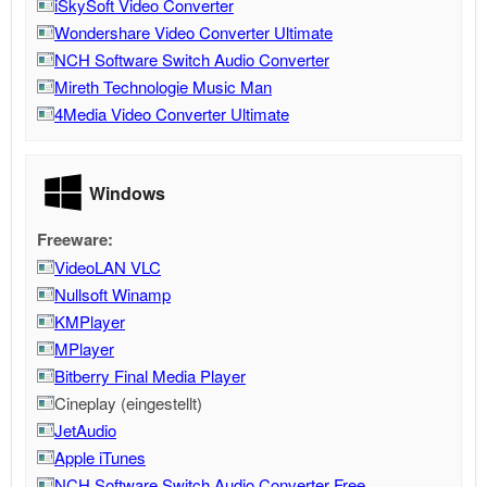
iSkySoft Video Converter
Wondershare Video Converter Ultimate
NCH Software Switch Audio Converter
Mireth Technologie Music Man
4Media Video Converter Ultimate
Windows
Freeware:
VideoLAN VLC
Nullsoft Winamp
KMPlayer
MPlayer
Bitberry Final Media Player
Cineplay (eingestellt)
JetAudio
Apple iTunes
NCH Software Switch Audio Converter Free