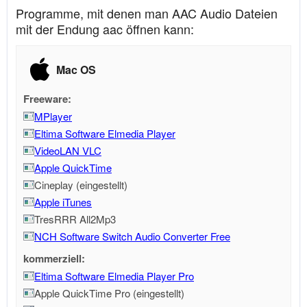
Programme, mit denen man AAC Audio Dateien
mit der Endung aac öffnen kann:
Mac OS
Freeware:
MPlayer
Eltima Software Elmedia Player
VideoLAN VLC
Apple QuickTime
Cineplay (eingestellt)
Apple iTunes
TresRRR All2Mp3
NCH Software Switch Audio Converter Free
kommerziell:
Eltima Software Elmedia Player Pro
Apple QuickTime Pro (eingestellt)